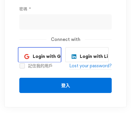
密碼
*
Connect with
Login with Google
Login with Linkedin
記住我的用戶
Lost your password?
登入