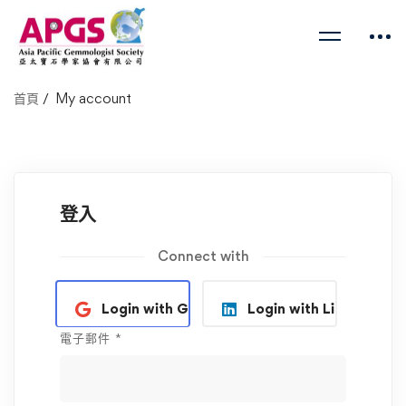
首頁
My account
登入
Connect with
Login with Google
Login with Linkedin
電子郵件
*