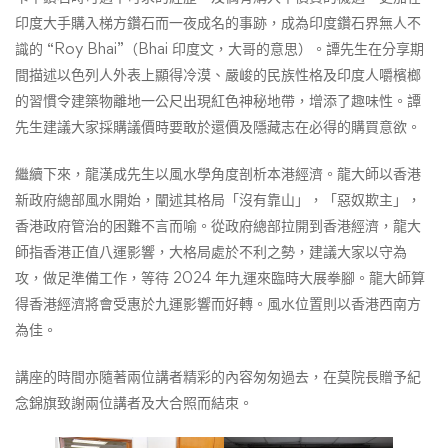
印度大手購入梯方鑽石而一夜成名的事跡，成為印度鑽石界無人不
識的 “Roy Bhai”（Bhai 印度文，大哥的意思）。譚先生在分享期
間描述以色列人外表上顯得冷漠、嚴峻的民族性格及印度人嚼檳榔
的習慣令建築物離地一公尺出現紅色神秘地帶，增添了趣味性。譚
先生建議大家採購議價時要敢於還價及隱藏志在必得的購買意欲。
繼續下來，龍漢成先生以風水學角度剖析本港經濟。龍大師以香港
新政府總部風水開始，闡述其格局「沒有靠山」，「惡奴欺主」，
香港政府管治的困難不言而喻。從政府總部拉開到香港經濟，龍大
師指香港正值八運影響，大格局處於不利之勢，建議大家以守為
攻，做足準備工作，等待 2024 年九運來臨時大展拳腳。龍大師算
得香港經濟將會受惠於九運影響而好轉。風水位置則以香港西南方
為佳。
講座的時間亦隨著兩位講者精彩的內容匆匆過去，在莫院長贈予紀
念錦旗致謝兩位講者及大合照而結朿。