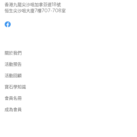
香港九龍尖沙咀加拿芬道18號
恒生尖沙咀大廈7樓707-708室
關於我們
活動預告
活動回顧
寶石學知識
會員名冊
成為會員