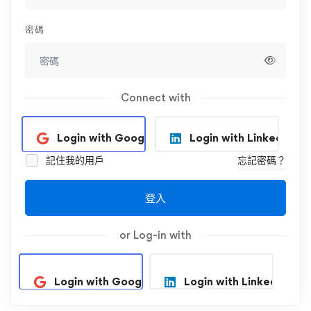
密碼
Connect with
Login with Google
Login with Linkedin
記住我的用戶
忘記密碼？
登入
or Log-in with
Login with Google
Login with Linkedin