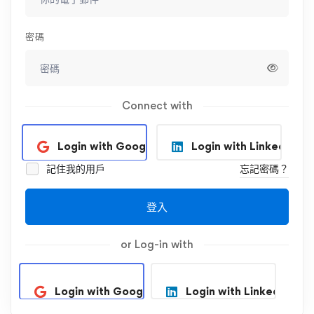
密碼
Connect with
Login with Google
Login with Linkedin
記住我的用戶
忘記密碼？
登入
or Log-in with
Login with Google
Login with Linkedin