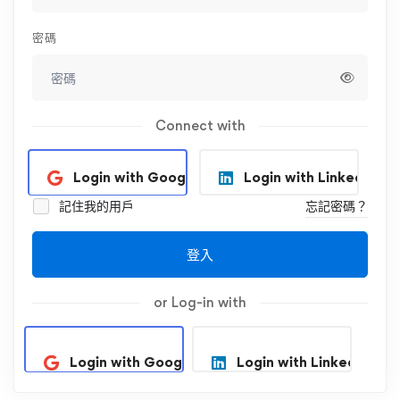
密碼
Connect with
Login with Google
Login with Linkedin
記住我的用戶
忘記密碼？
登入
or Log-in with
Login with Google
Login with Linkedin