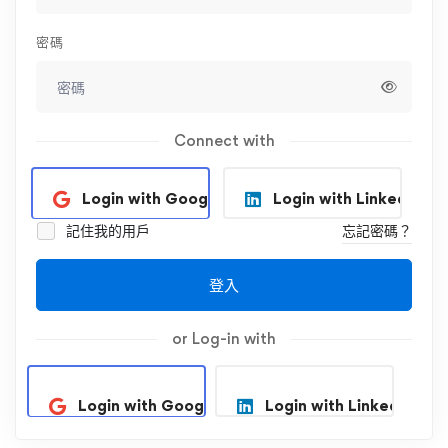
密碼
Connect with
Login with Google
Login with Linkedin
記住我的用戶
忘記密碼？
登入
or Log-in with
Login with Google
Login with Linkedin