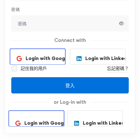
密碼
Connect with
Login with Google
Login with Linkedin
記住我的用戶
忘記密碼？
登入
or Log-in with
Login with Google
Login with Linkedin