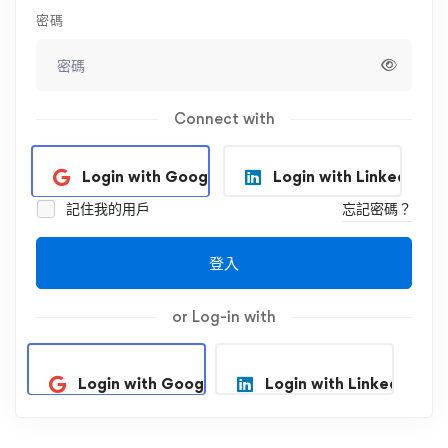
密碼
Connect with
Login with Google
Login with Linkedin
記住我的用戶
忘記密碼？
登入
or Log-in with
Login with Google
Login with Linkedin