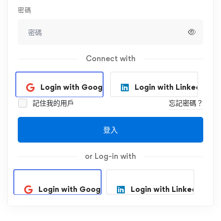
密碼
Connect with
Login with Google
Login with Linkedin
記住我的用戶
忘記密碼？
登入
or Log-in with
Login with Google
Login with Linkedin