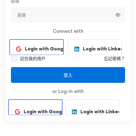
密碼
Connect with
Login with Google
Login with Linkedin
記住我的用戶
忘記密碼？
登入
or Log-in with
Login with Google
Login with Linkedin