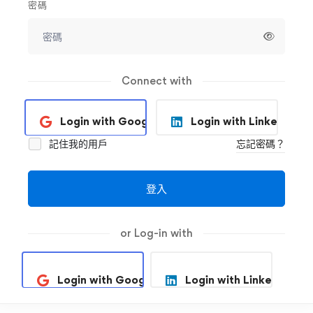
密碼
Connect with
Login with Google
Login with Linkedin
記住我的用戶
忘記密碼？
登入
or Log-in with
Login with Google
Login with Linkedin