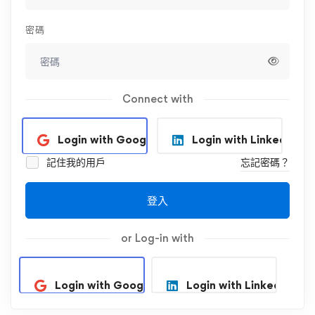
密碼
Connect with
Login with Google
Login with Linkedin
記住我的用戶
忘記密碼？
登入
or Log-in with
Login with Google
Login with Linkedin