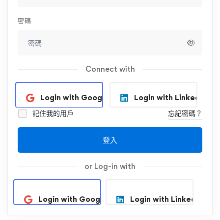
密碼
Connect with
Login with Google
Login with Linkedin
記住我的用戶
忘記密碼？
登入
or Log-in with
Login with Google
Login with Linkedin