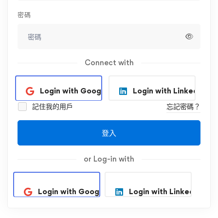
密碼
Connect with
Login with Google
Login with Linkedin
記住我的用戶
忘記密碼？
登入
or Log-in with
Login with Google
Login with Linkedin