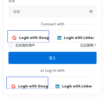
密碼
Connect with
Login with Google
Login with Linkedin
記住我的用戶
忘記密碼？
登入
or Log-in with
Login with Google
Login with Linkedin