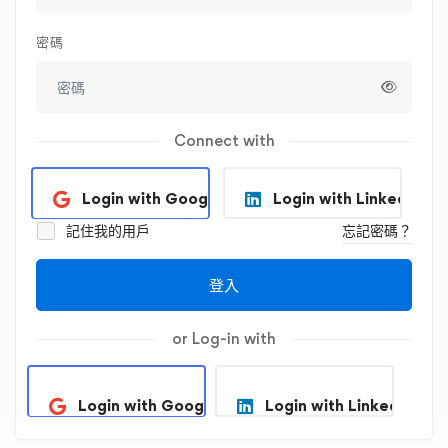
密碼
Connect with
Login with Google
Login with Linkedin
記住我的用戶
忘記密碼？
登入
or Log-in with
Login with Google
Login with Linkedin