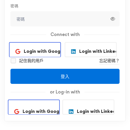
密碼
Connect with
Login with Google
Login with Linkedin
記住我的用戶
忘記密碼？
登入
or Log-in with
Login with Google
Login with Linkedin