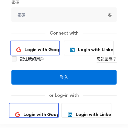
密碼
Connect with
Login with Google
Login with Linkedin
記住我的用戶
忘記密碼？
登入
or Log-in with
Login with Google
Login with Linkedin