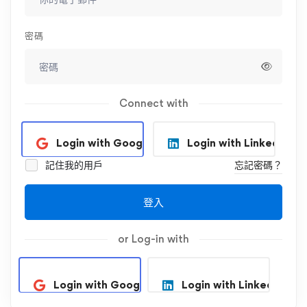
密碼
Connect with
Login with Google
Login with Linkedin
記住我的用戶
忘記密碼？
登入
or Log-in with
Login with Google
Login with Linkedin