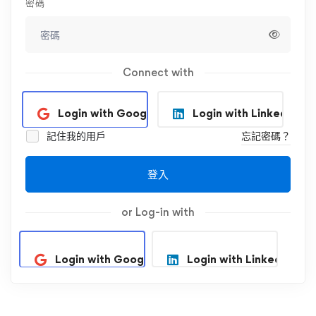
密碼
Connect with
Login with Google
Login with Linkedin
記住我的用戶
忘記密碼？
登入
or Log-in with
Login with Google
Login with Linkedin