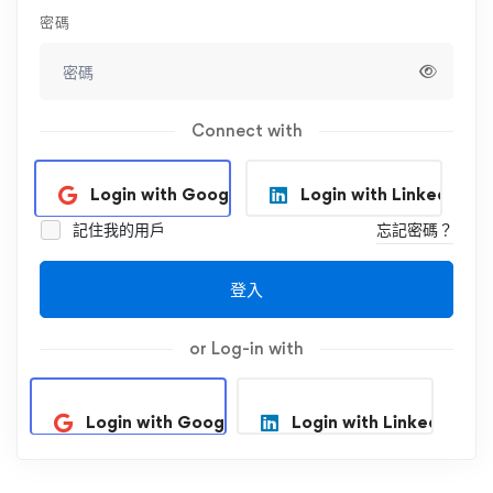
密碼
Connect with
Login with Google
Login with Linkedin
記住我的用戶
忘記密碼？
登入
or Log-in with
Login with Google
Login with Linkedin