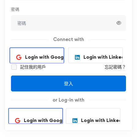
密碼
Connect with
Login with Google
Login with Linkedin
記住我的用戶
忘記密碼？
登入
or Log-in with
Login with Google
Login with Linkedin