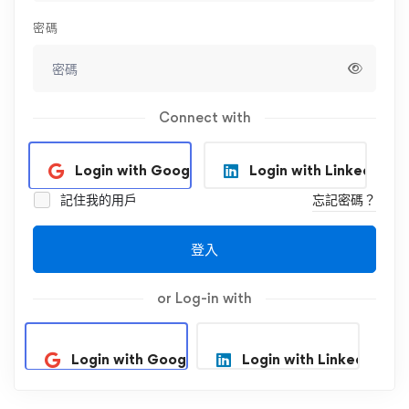
密碼
Connect with
Login with Google
Login with Linkedin
記住我的用戶
忘記密碼？
登入
or Log-in with
Login with Google
Login with Linkedin