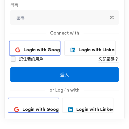
密碼
Connect with
Login with Google
Login with Linkedin
記住我的用戶
忘記密碼？
登入
or Log-in with
Login with Google
Login with Linkedin