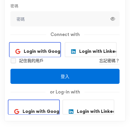
密碼
Connect with
Login with Google
Login with Linkedin
記住我的用戶
忘記密碼？
登入
or Log-in with
Login with Google
Login with Linkedin