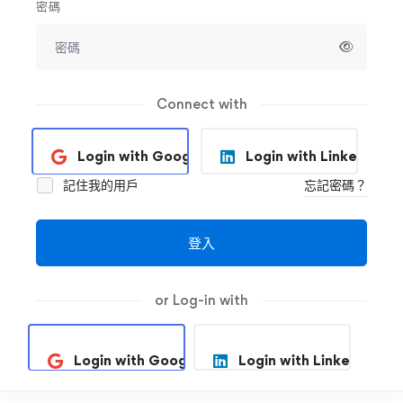
密碼
Connect with
Login with Google
Login with Linkedin
記住我的用戶
忘記密碼？
登入
or Log-in with
Login with Google
Login with Linkedin