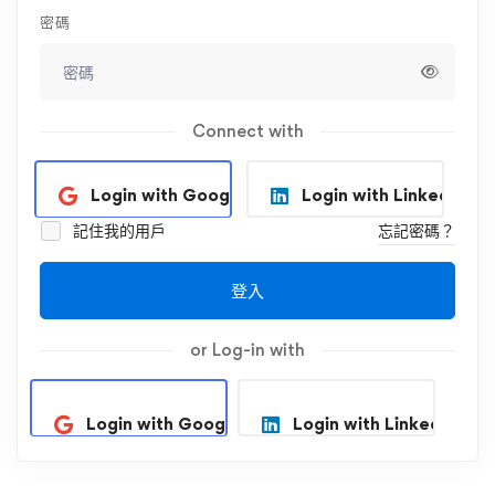
密碼
Connect with
Login with Google
Login with Linkedin
記住我的用戶
忘記密碼？
登入
or Log-in with
Login with Google
Login with Linkedin