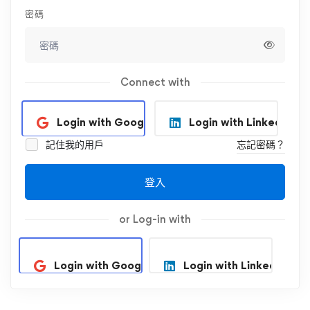
密碼
Connect with
Login with Google
Login with Linkedin
記住我的用戶
忘記密碼？
登入
or Log-in with
Login with Google
Login with Linkedin