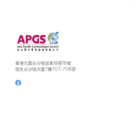
香港九龍尖沙咀加拿芬道18號
恒生尖沙咀大廈7樓707-708室