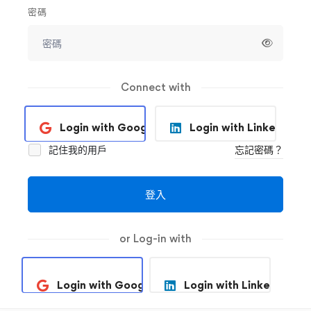
密碼
Connect with
Login with Google
Login with Linkedin
記住我的用戶
忘記密碼？
登入
or Log-in with
Login with Google
Login with Linkedin