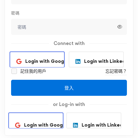
密碼
Connect with
Login with Google
Login with Linkedin
記住我的用戶
忘記密碼？
登入
or Log-in with
Login with Google
Login with Linkedin