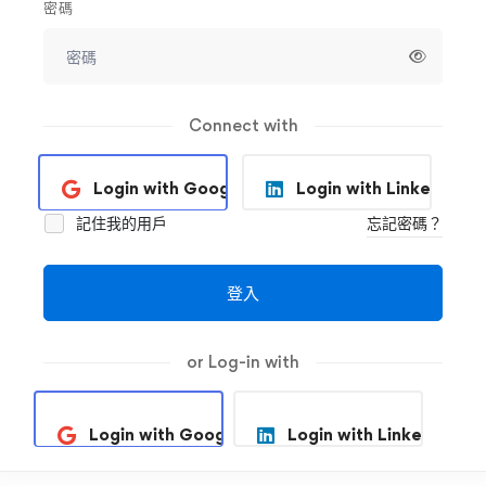
密碼
Connect with
Login with Google
Login with Linkedin
記住我的用戶
忘記密碼？
登入
or Log-in with
Login with Google
Login with Linkedin