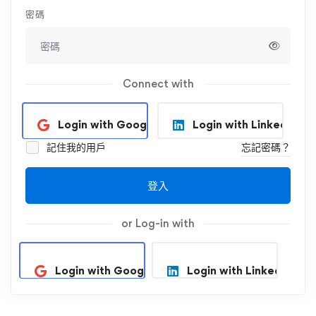
密碼
Connect with
Login with Google
Login with Linkedin
記住我的用戶
忘記密碼？
登入
or Log-in with
Login with Google
Login with Linkedin