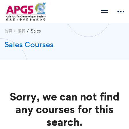
首頁
課程
Sales
Sales Courses
Sorry, we can not find
any courses for this
search.