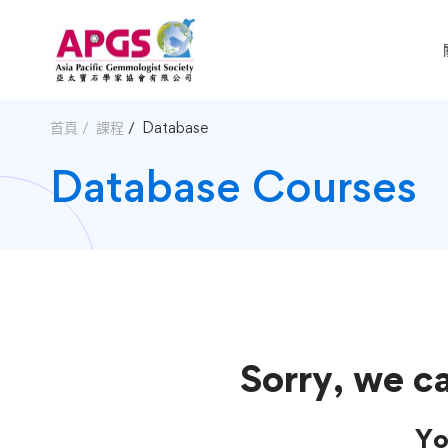
首頁
課程
Database
Database Courses
Sorry, we ca
Yo