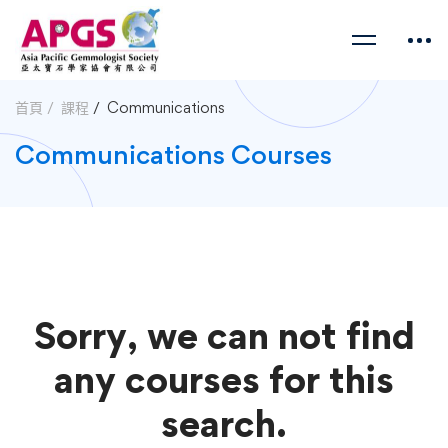
首頁
課程
Communications
Communications Courses
Sorry, we can not find
any courses for this
search.