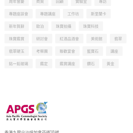
周年會慶
商貿
回顧
實驗室
專訪
專題座談會
專題講座
工作坊
斯里蘭卡
新年賀辭
歐泊
珠寶拍攝
珠寶科技
珠寶鑑賞
研討會
紅酒品酒會
美術館
翡翠
翡翠硬玉
考察團
聯歡宴會
藍寶石
講座
鈷—鉛玻璃
鑑定
鑑賞講座
鑽石
黃金
香港九龍尖沙咀加拿芬道18號