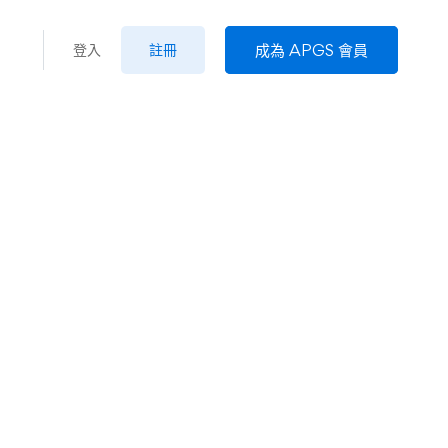
成為 APGS 會員
登入
註冊